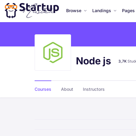
Browse
Landings
Pages
Node js
3,7K
Stud
Courses
About
Instructors