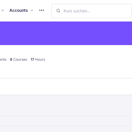
M
Accounts
o
r
e
I
t
e
ents
8
Courses
17
Hours
m
s