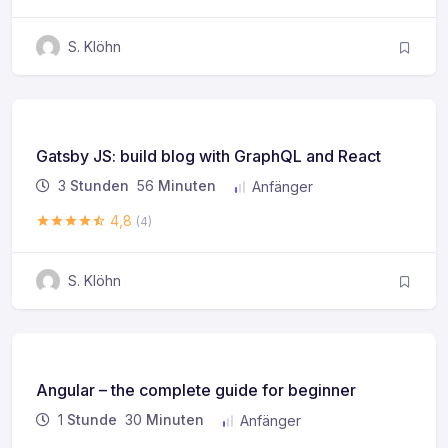
S. Klöhn
Gatsby JS: build blog with GraphQL and React
3
Stunden
56
Minuten
Anfänger
4,8
(4)
S. Klöhn
Angular – the complete guide for beginner
1
Stunde
30
Minuten
Anfänger