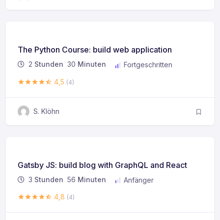
The Python Course: build web application
2
Stunden
30
Minuten
Fortgeschritten
4,5
(4)
S. Klöhn
Gatsby JS: build blog with GraphQL and React
3
Stunden
56
Minuten
Anfänger
4,8
(4)