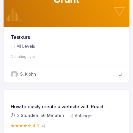
Testkurs
All Levels
No ratings yet
S. Klöhn
How to easily create a website with React
3
Stunden
56
Minuten
Anfänger
4,8
(4)