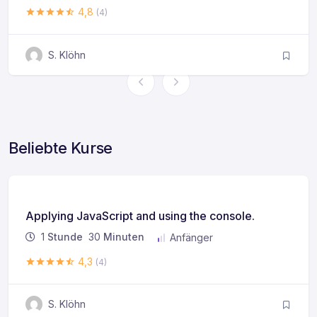
4,8
(4)
S. Klöhn
Beliebte Kurse
Applying JavaScript and using the console.
1
Stunde
30
Minuten
Anfänger
4,3
(4)
S. Klöhn