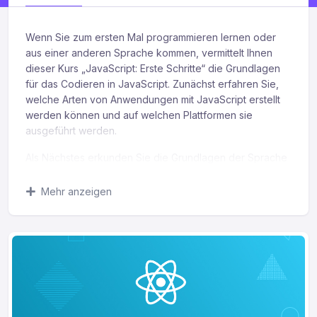
Wenn Sie zum ersten Mal programmieren lernen oder
aus einer anderen Sprache kommen, vermittelt Ihnen
dieser Kurs „JavaScript: Erste Schritte“ die Grundlagen
für das Codieren in JavaScript.
Zunächst erfahren Sie,
welche Arten von Anwendungen mit JavaScript erstellt
werden können und auf welchen Plattformen sie
ausgeführt werden.
Als Nächstes erkunden Sie die Grundlagen der Sprache
und geben zahlreiche Beispiele.
Abschließend setzen
Sie Ihre JavaScript-Kenntnisse ein und modifizieren eine
Mehr anzeigen
moderne, responsive Webseite.
Wenn Sie diesen Kurs
abgeschlossen haben, verfügen Sie über die
Fähigkeiten und Kenntnisse in JavaScript, um einfache
Programme zu erstellen, einfache Webanwendungen zu
erstellen und Webseiten zu ändern.
Was Sie lernen werden