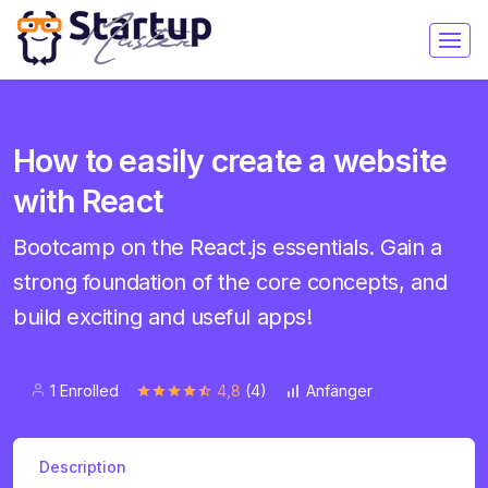
How to easily create a website
with React
Bootcamp on the React.js essentials. Gain a
strong foundation of the core concepts, and
build exciting and useful apps!
1 Enrolled
4,8
(4)
Anfänger
Description