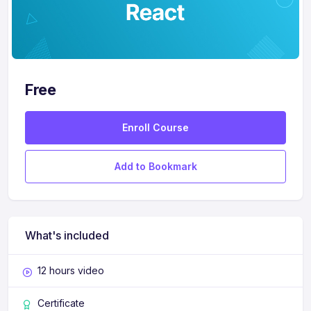
Erkennen Sie, wie wichtig es ist, Ihre Ziele zu
verstehen, wenn Sie ein Publikum ansprechen.
Identifizieren Sie die Grundlagen für einen
erfolgreichen Abschluss.
Erfahren Sie, wie Sie durch das Verfassen fesselnder
Free
Geschichten eine Verbindung zu Ihrem Publikum
herstellen.
Enroll Course
Untersuchen Sie Möglichkeiten, durch die
Personalisierung Ihrer Inhalte mit Ihrem Publikum in
Add to Bookmark
Kontakt zu treten.
Erläutern Sie die besten Möglichkeiten, die Präsenz
einer Führungskraft auszustrahlen.
Entdecken Sie, wie Sie das Unbekannte in einer
What's included
spontanen Kommunikation kommunizieren können.
12 hours video
Maecenas-Cartoon-Sauce, keine Mitarbeiter-Sauce.
Jetzt von der freien Feugia, die gelesen hat, oder, um
Certificate
die Euismod Ligula zu dekorieren.
Aeneas wird sich nicht