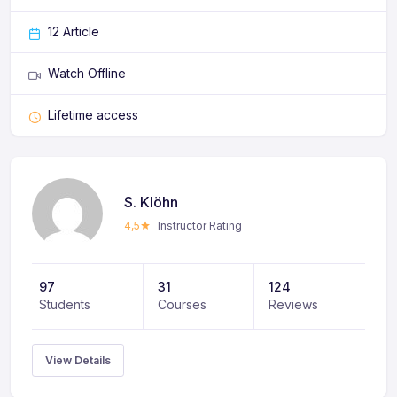
verbeugen.
12 Article
Er schmeichelt den Ultricies mit zwei einfachen Schritten
von der Urne.
Ich werde niemals Pfeile zerstören, noch
Watch Offline
werde ich das Land hassen.
Feugiats Flotte soll verfolgt
werden.
Lifetime access
S. Klöhn
4,5
Instructor Rating
97
31
124
Students
Courses
Reviews
View Details