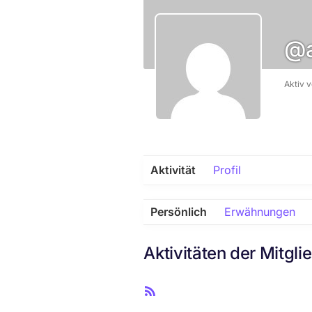
@a
Aktiv 
Aktivität
Profil
Persönlich
Erwähnungen
Aktivitäten der Mitgli
R
S