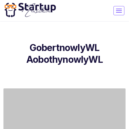
GobertnowlyWL
AobothynowlyWL