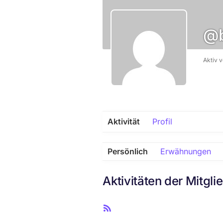
@b
Aktiv 
Aktivität
Profil
Persönlich
Erwähnungen
Aktivitäten der Mitgli
R
S