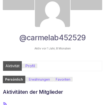
@carmelab452529
Aktiv vor 1 Jahr, 8 Monaten
Aktivität
Profil
Persönlich
Erwähnungen
Favoriten
Aktivitäten der Mitglieder
R