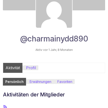
@charmainydd890
Aktiv vor 1 Jahr, 8 Monaten
Aktivität
Profil
Persönlich
Erwähnungen
Favoriten
Aktivitäten der Mitglieder
R