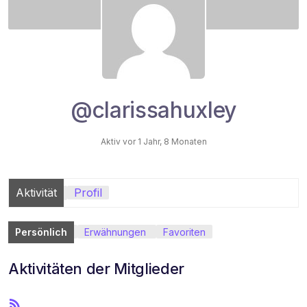
@clarissahuxley
Aktiv vor 1 Jahr, 8 Monaten
Aktivität
Profil
Persönlich
Erwähnungen
Favoriten
Aktivitäten der Mitglieder
R