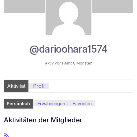
@darioohara1574
Aktiv vor 1 Jahr, 8 Monaten
Aktivität
Profil
Persönlich
Erwähnungen
Favoriten
Aktivitäten der Mitglieder
R