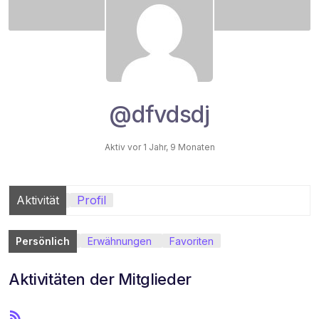
@dfvdsdj
Aktiv vor 1 Jahr, 9 Monaten
Aktivität
Profil
Persönlich
Erwähnungen
Favoriten
Aktivitäten der Mitglieder
R