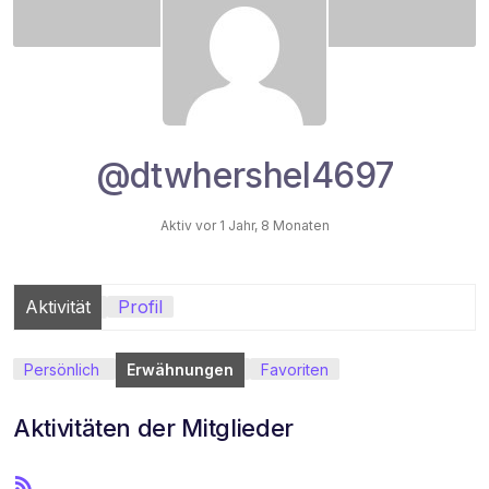
@dtwhershel4697
Aktiv vor 1 Jahr, 8 Monaten
Aktivität
Profil
Persönlich
Erwähnungen
Favoriten
Aktivitäten der Mitglieder
R