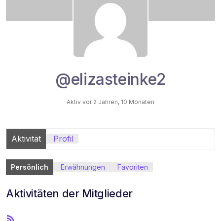
@elizasteinke2
Aktiv vor 2 Jahren, 10 Monaten
Aktivität
Profil
Persönlich
Erwähnungen
Favoriten
Aktivitäten der Mitglieder
R