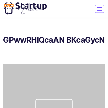
GPwwRHlQcaAN BKcaGycN