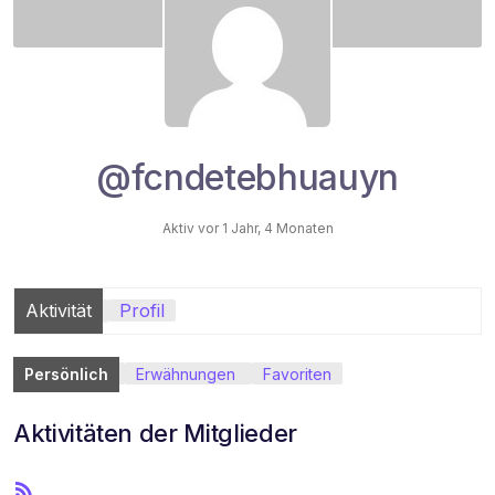
@fcndetebhuauyn
Aktiv vor 1 Jahr, 4 Monaten
Aktivität
Profil
Persönlich
Erwähnungen
Favoriten
Aktivitäten der Mitglieder
R