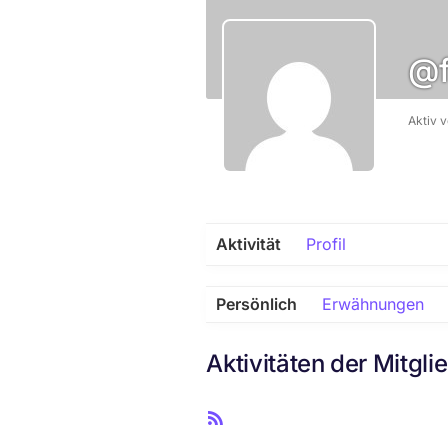
@
Aktiv 
Aktivität
Profil
Persönlich
Erwähnungen
Aktivitäten der Mitgli
R
S