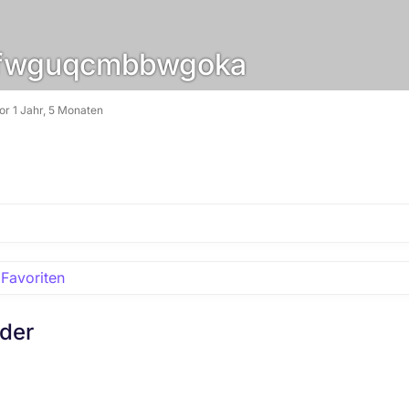
fwguqcmbbwgoka
vor 1 Jahr, 5 Monaten
Favoriten
eder