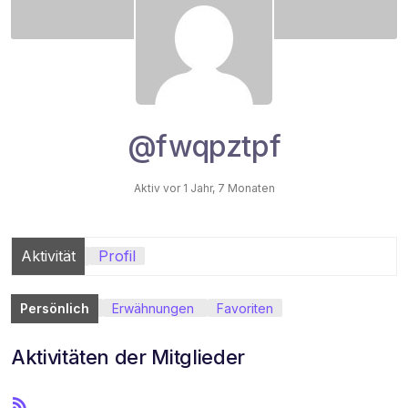
@fwqpztpf
Aktiv vor 1 Jahr, 7 Monaten
Aktivität
Profil
Persönlich
Erwähnungen
Favoriten
Aktivitäten der Mitglieder
R