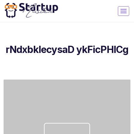
rNdxbklecysaD ykFicPHICg