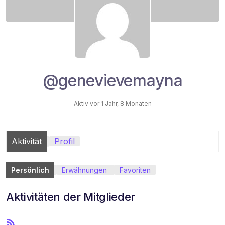
@genevievemayna
Aktiv vor 1 Jahr, 8 Monaten
Aktivität
Profil
Persönlich
Erwähnungen
Favoriten
Aktivitäten der Mitglieder
R