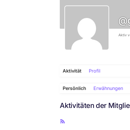
@g
Aktiv 
Aktivität
Profil
Persönlich
Erwähnungen
Aktivitäten der Mitgli
R
S