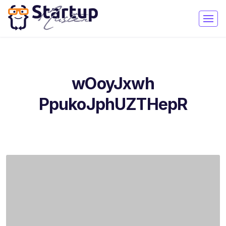
wOoyJxwh
PpukoJphUZTHepR