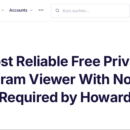
M
Accounts
o
r
e
I
t
e
t Reliable Free Pri
m
s
gram Viewer With No
Required by Howar