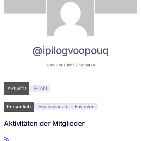
@ipilogvoopouq
Aktiv vor 1 Jahr, 7 Monaten
Aktivität
Profil
Persönlich
Erwähnungen
Favoriten
Aktivitäten der Mitglieder
R