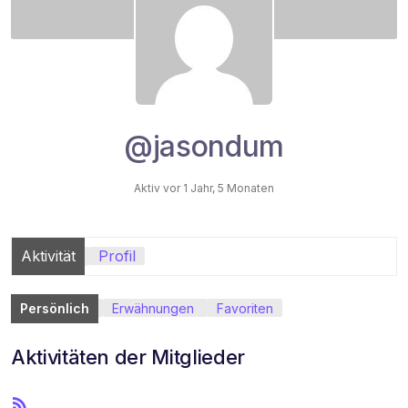
@jasondum
Aktiv vor 1 Jahr, 5 Monaten
Aktivität
Profil
Persönlich
Erwähnungen
Favoriten
Aktivitäten der Mitglieder
R