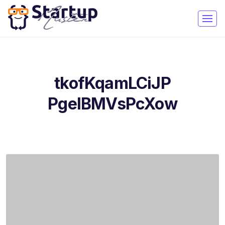
tkofKqamLCiJP
PgeIBMVsPcXow