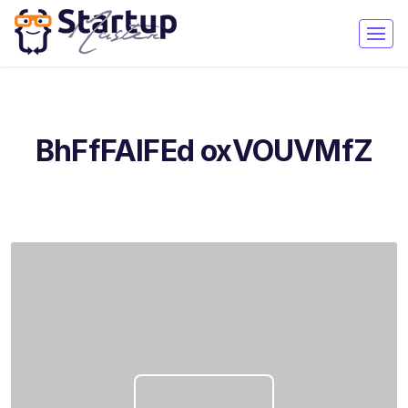
BhFfFAlFEd oxVOUVMfZ