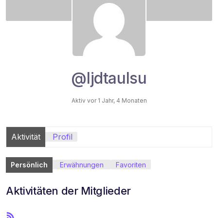
@ljdtaulsu
Aktiv vor 1 Jahr, 4 Monaten
Aktivität
Profil
Persönlich
Erwähnungen
Favoriten
Aktivitäten der Mitglieder
R