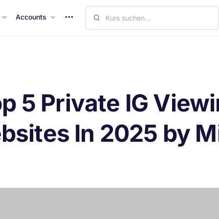
M
Accounts
o
r
e
I
t
e
p 5 Private IG View
m
s
sites In 2025 by M