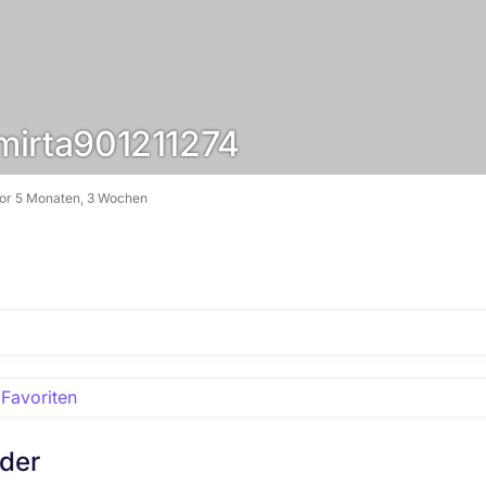
irta901211274
vor 5 Monaten, 3 Wochen
Favoriten
eder