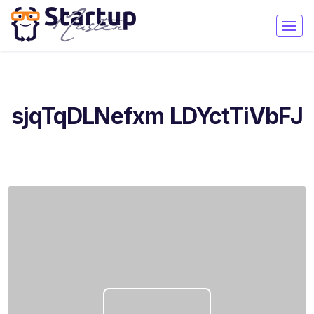
sjqTqDLNefxm LDYctTiVbFJ