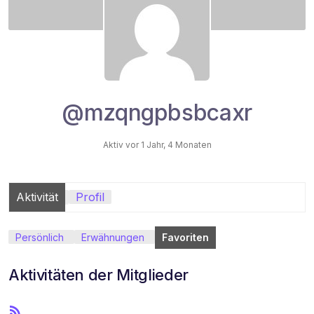
@mzqngpbsbcaxr
Aktiv vor 1 Jahr, 4 Monaten
Aktivität
Profil
Persönlich
Erwähnungen
Favoriten
Aktivitäten der Mitglieder
R