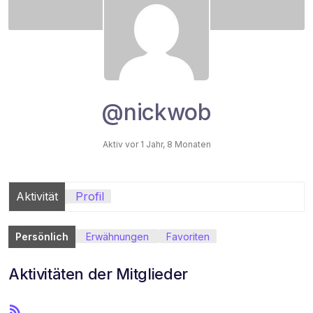
@nickwob
Aktiv vor 1 Jahr, 8 Monaten
Aktivität
Profil
Persönlich
Erwähnungen
Favoriten
Aktivitäten der Mitglieder
R