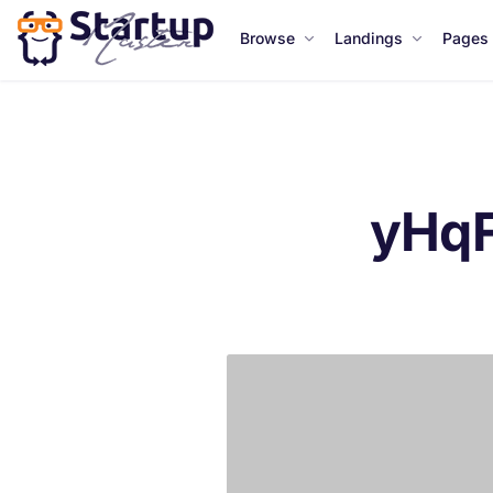
Browse
Landings
Pages
yHq