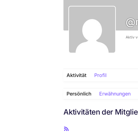
@n
Aktiv 
Aktivität
Profil
Persönlich
Erwähnungen
Aktivitäten der Mitgli
R
S