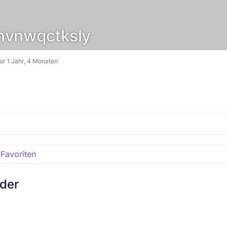
vnwqctksly
vor 1 Jahr, 4 Monaten
Favoriten
eder