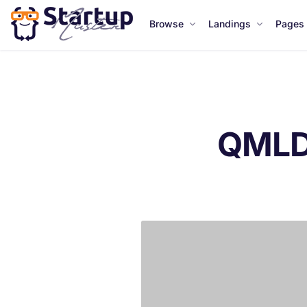
Browse
Landings
Pages
QMLD