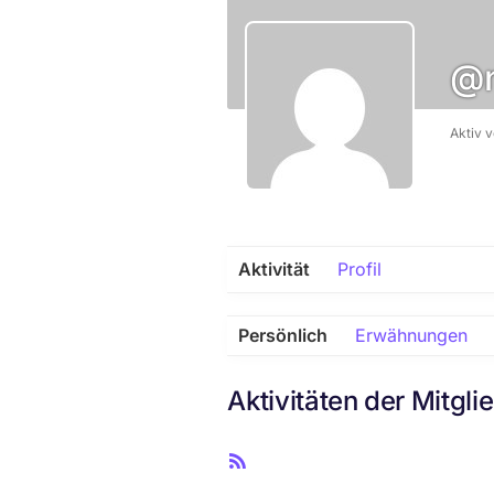
@n
Aktiv 
Aktivität
Profil
Persönlich
Erwähnungen
Aktivitäten der Mitgli
R
S