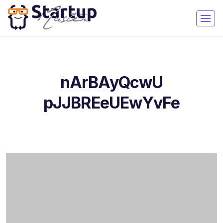
nArBAyQcwU
pJJBREeUEwYvFe