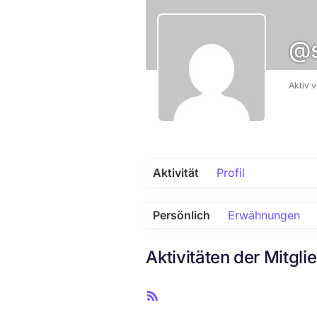
@s
Aktiv 
Aktivität
Profil
Persönlich
Erwähnungen
Aktivitäten der Mitgli
R
S