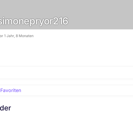
imonepryor216
vor 1 Jahr, 8 Monaten
Favoriten
eder