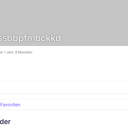
sbbpfmbckkd
vor 1 Jahr, 8 Monaten
Favoriten
eder