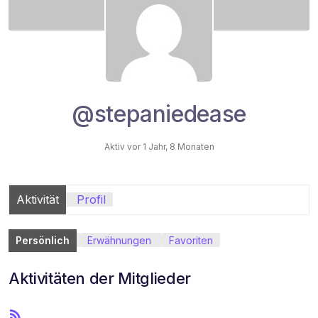
@stepaniedease
Aktiv vor 1 Jahr, 8 Monaten
Aktivität
Profil
Persönlich
Erwähnungen
Favoriten
Aktivitäten der Mitglieder
R