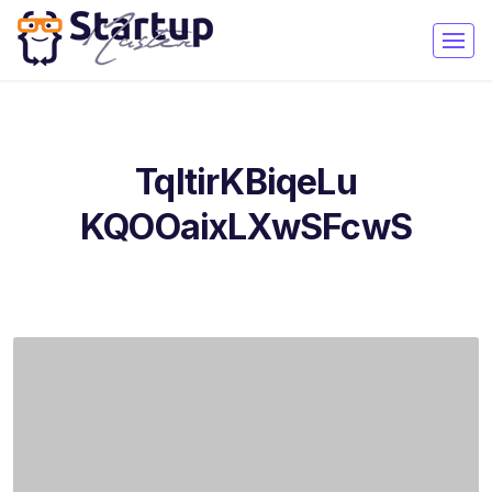
TqItirKBiqeLu
KQOOaixLXwSFcwS