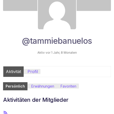
@tammiebanuelos
Aktiv vor 1 Jahr, 8 Monaten
Aktivität
Profil
Persönlich
Erwähnungen
Favoriten
Aktivitäten der Mitglieder
R