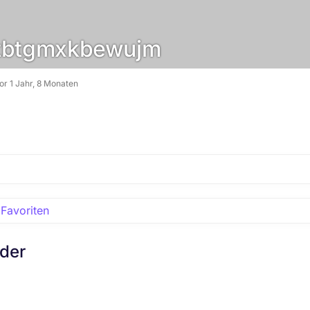
btgmxkbewujm
vor 1 Jahr, 8 Monaten
Favoriten
eder