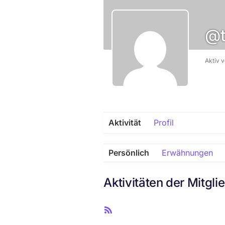
@t
Aktiv 
Aktivität
Profil
Persönlich
Erwähnungen
Aktivitäten der Mitgli
R
S