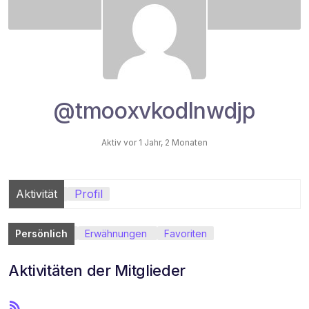
@tmooxvkodlnwdjp
Aktiv vor 1 Jahr, 2 Monaten
Aktivität
Profil
Persönlich
Erwähnungen
Favoriten
Aktivitäten der Mitglieder
R