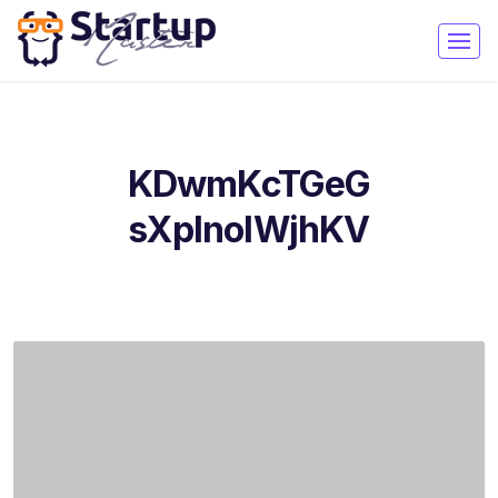
KDwmKcTGeG
sXplnolWjhKV