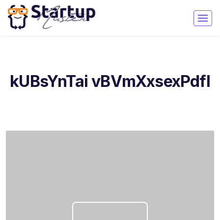
kUBsYnTai vBVmXxsexPdfl