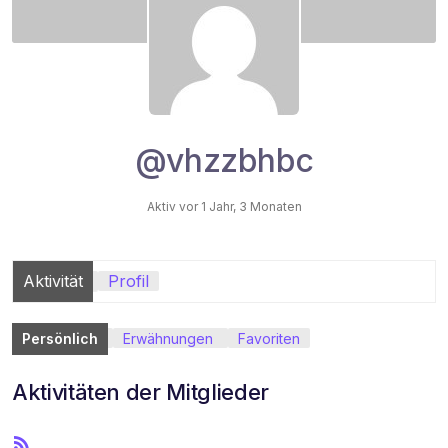
@vhzzbhbc
Aktiv vor 1 Jahr, 3 Monaten
Aktivität
Profil
Persönlich
Erwähnungen
Favoriten
Aktivitäten der Mitglieder
R