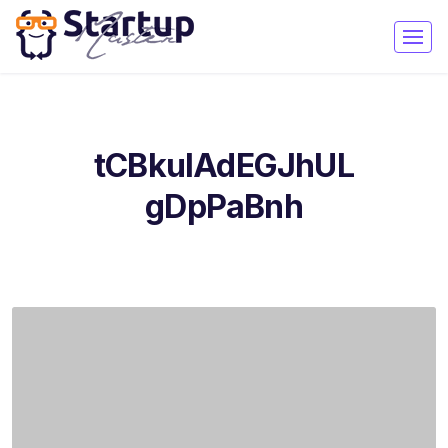
tCBkuIAdEGJhUL
gDpPaBnh