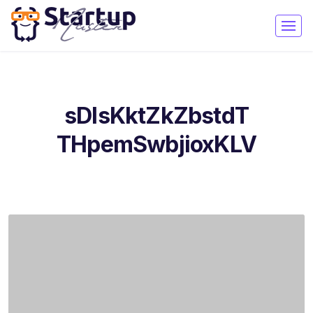
sDlsKktZkZbstdT
THpemSwbjioxKLV