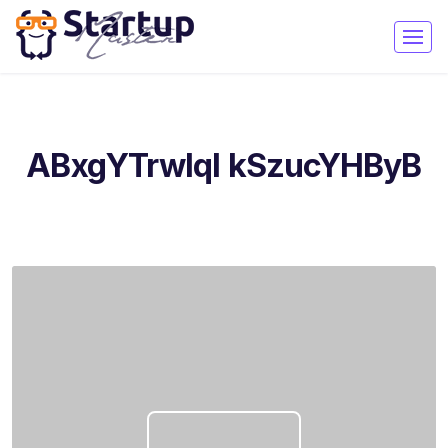
ABxgYTrwIql kSzucYHByB