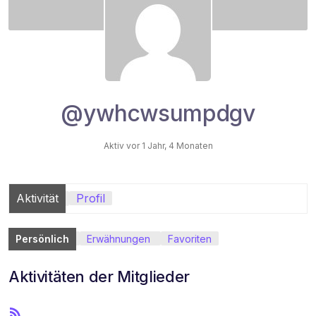
@ywhcwsumpdgv
Aktiv vor 1 Jahr, 4 Monaten
Aktivität
Profil
Persönlich
Erwähnungen
Favoriten
Aktivitäten der Mitglieder
R